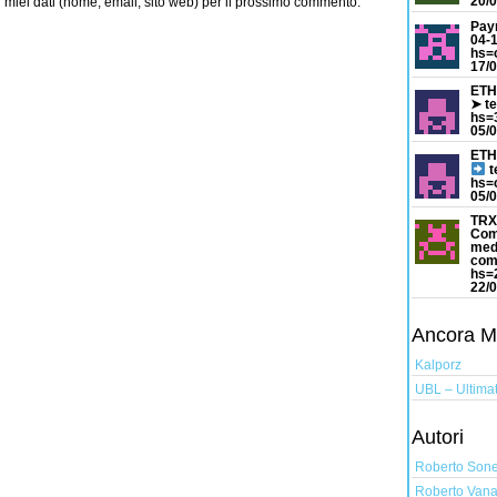
20/0
i miei dati (nome, email, sito web) per il prossimo commento.
Pay
04-
hs=
17/0
ETH
➤ t
hs=
05/0
ETH
t
hs=
05/0
TRX
Com
med
com
hs=
22/0
Ancora Mus
Kalporz
UBL – Ultimat
Autori
Roberto Son
Roberto Vana