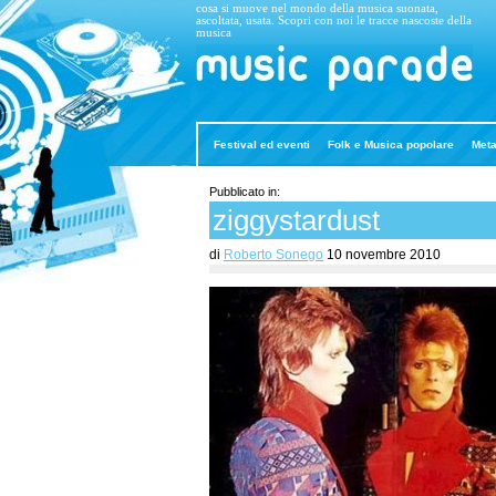
cosa si muove nel mondo della musica suonata,
ascoltata, usata. Scopri con noi le tracce nascoste della
musica
Music Parade
Festival ed eventi
Folk e Musica popolare
Meta
Pubblicato in:
ziggystardust
di
Roberto Sonego
10 novembre 2010