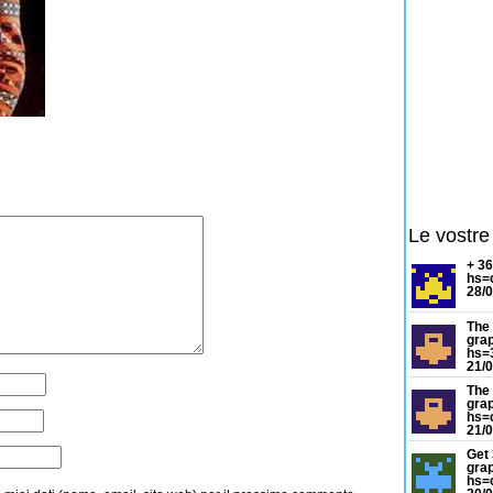
Le vostre
+ 3
hs=
28/0
The 
gra
hs=
21/0
The 
gra
hs=
21/0
Get 
grap
hs=