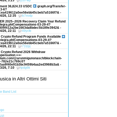
4/26, 3:23
j2d7wp
ment 36,824.33 USDC
graph.org/Transfer-
13-6?
cea419612a0ee56ebb45cbeb7a5166f7& -
4/26, 12:35
b7mxtp
ER 2025–2026 Recovery Claim Your Refund
elegra.ph/Compensations-03-29-4?
309f412a2be1663da8bdec5b189e3942& -
4/26, 22:11
49ycfe
 Crypto Refund Program Funds Available
elegra.ph/Compensations-03-29-4?
cea419612a0ee56ebb45cbeb7a5166f7& -
4/26, 22:11
71tzpj
 Crypto Refund 2026 Withdraw
pensation ➸➸
ium.com/@arunmigunonasch/blockchain-
-782e21c769c0?
2aa9f40e91b3bc9459b4aa2ed3968b3a& -
3/26, 7:10
tpdg6k
ica in Altri Ottimi Siti
e Band List
ego
zzi