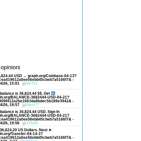
 opinioni
6,824.44 USD → graph.org/Coinbase-04-13?
cea419612a0ee56ebb45cbeb7a5166f7& -
4/26, 15:01
0e7fr1
balance is 36,824.44 $$. Get
ph.org/BALANCE-3682444-USD-04-21?
309f412a2be1663da8bdec5b189e3942& -
4/26, 19:57
9evz77
balance is 36,824.44 USD. Sign In
ph.org/BALANCE-3682444-USD-04-21?
cea419612a0ee56ebb45cbeb7a5166f7& -
4/26, 19:56
1l9y8v
36,824.20 US Dollars. Next ➤
h.org/Transfer-04-14-3?
cea419612a0ee56ebb45cbeb7a5166f7& -