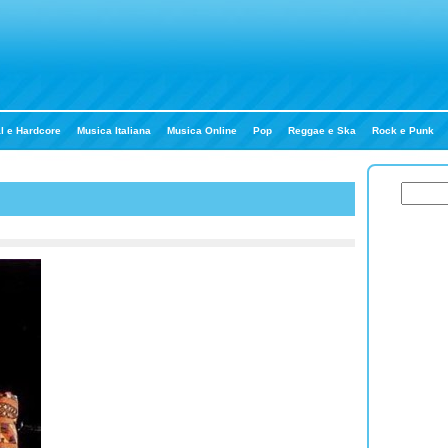
l e Hardcore
Musica Italiana
Musica Online
Pop
Reggae e Ska
Rock e Punk