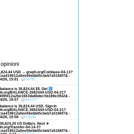
 opinioni
6,824.44 USD → graph.org/Coinbase-04-13?
cea419612a0ee56ebb45cbeb7a5166f7& -
4/26, 15:01
0e7fr1
balance is 36,824.44 $$. Get
ph.org/BALANCE-3682444-USD-04-21?
309f412a2be1663da8bdec5b189e3942& -
4/26, 19:57
9evz77
balance is 36,824.44 USD. Sign In
ph.org/BALANCE-3682444-USD-04-21?
cea419612a0ee56ebb45cbeb7a5166f7& -
4/26, 19:56
1l9y8v
36,824.20 US Dollars. Next ➤
h.org/Transfer-04-14-3?
cea419612a0ee56ebb45cbeb7a5166f7& -