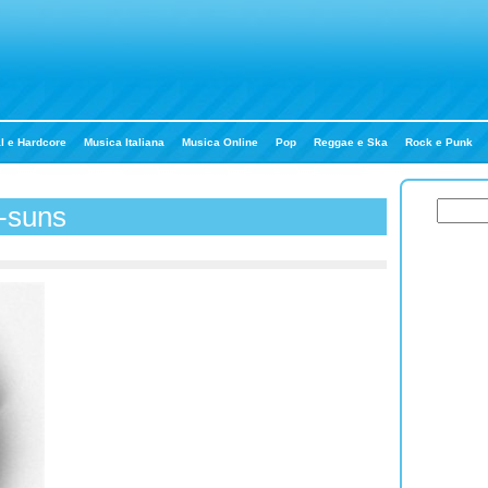
l e Hardcore
Musica Italiana
Musica Online
Pop
Reggae e Ska
Rock e Punk
d-suns