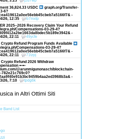
4/26, 3:23
j2d7wp
ment 36,824.33 USDC
graph.org/Transfer-
13-6?
cea419612a0ee56ebb45cbeb7a5166f7& -
4/26, 12:35
b7mxtp
ER 2025–2026 Recovery Claim Your Refund
elegra.ph/Compensations-03-29-4?
309f412a2be1663da8bdec5b189e3942& -
4/26, 22:11
49ycfe
 Crypto Refund Program Funds Available
elegra.ph/Compensations-03-29-4?
cea419612a0ee56ebb45cbeb7a5166f7& -
4/26, 22:11
71tzpj
 Crypto Refund 2026 Withdraw
pensation ➸➸
ium.com/@arunmigunonasch/blockchain-
-782e21c769c0?
2aa9f40e91b3bc9459b4aa2ed3968b3a& -
3/26, 7:10
tpdg6k
ica in Altri Ottimi Siti
e Band List
ego
zzi