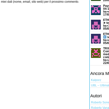
20/0
i miei dati (nome, email, sito web) per il prossimo commento.
Pay
04-
hs=
17/0
ETH
➤ t
hs=
05/0
ETH
t
hs=
05/0
TRX
Com
med
com
hs=
22/0
Ancora Mus
Kalporz
UBL – Ultimat
Autori
Roberto Son
Roberto Vana