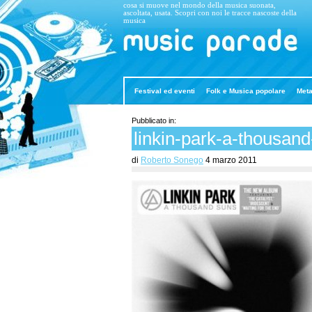
cosa si muove nel mondo della musica suonata,
ascoltata, usata. Scopri con noi le tracce nascoste della
musica
Music Parade
Festival ed eventi
Folk e Musica popolare
Meta
Pubblicato in:
linkin-park-a-thousan
di
Roberto Sonego
4 marzo 2011