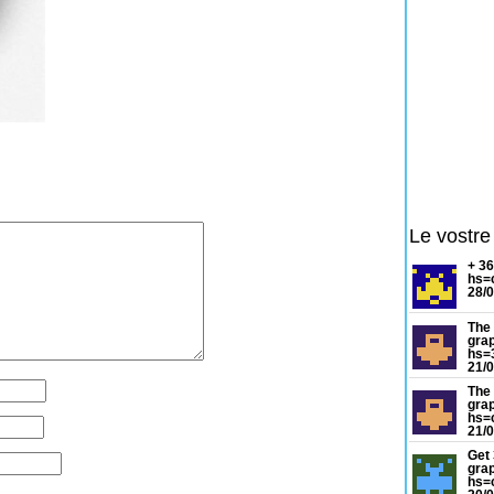
Le vostre
+ 3
hs=
28/0
The 
gra
hs=
21/0
The 
gra
hs=
21/0
Get 
grap
hs=