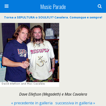
Music Parade
Torna a SEPULTURA o SOULFLY? Cavalera. Comunque e sempre!
Dave Ellefson (Megadeth) e Max Cavalera
« precedente in galleria
successiva in galleria »