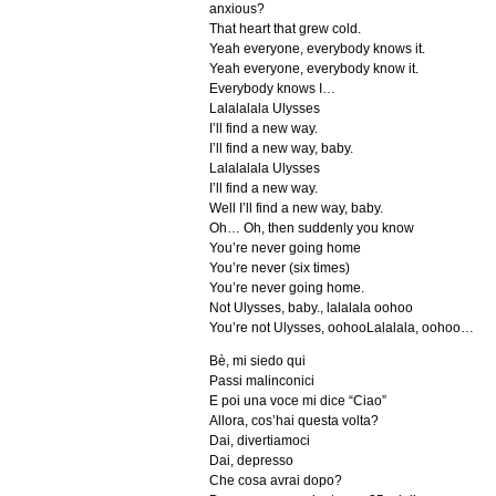
anxious?
That heart that grew cold.
Yeah everyone, everybody knows it.
Yeah everyone, everybody know it.
Everybody knows I…
Lalalalala Ulysses
I’ll find a new way.
I’ll find a new way, baby.
Lalalalala Ulysses
I’ll find a new way.
Well I’ll find a new way, baby.
Oh… Oh, then suddenly you know
You’re never going home
You’re never (six times)
You’re never going home.
Not Ulysses, baby., lalalala oohoo
You’re not Ulysses, oohooLalalala, oohoo…
Bè, mi siedo qui
Passi malinconici
E poi una voce mi dice “Ciao”
Allora, cos’hai questa volta?
Dai, divertiamoci
Dai, depresso
Che cosa avrai dopo?