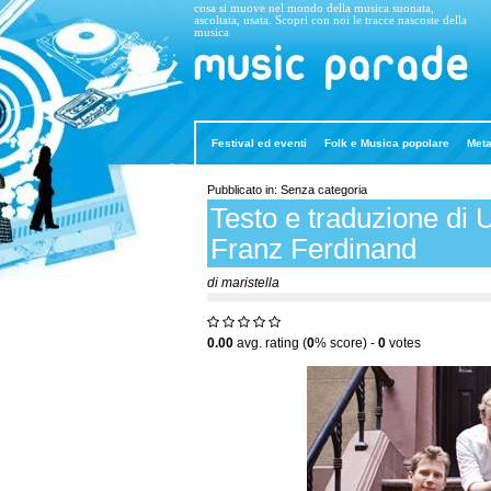
cosa si muove nel mondo della musica suonata,
ascoltata, usata. Scopri con noi le tracce nascoste della
musica
Music Parade
Festival ed eventi
Folk e Musica popolare
Meta
Pubblicato in: Senza categoria
Testo e traduzione di U
Franz Ferdinand
di maristella
0.00
avg. rating (
0
% score) -
0
votes