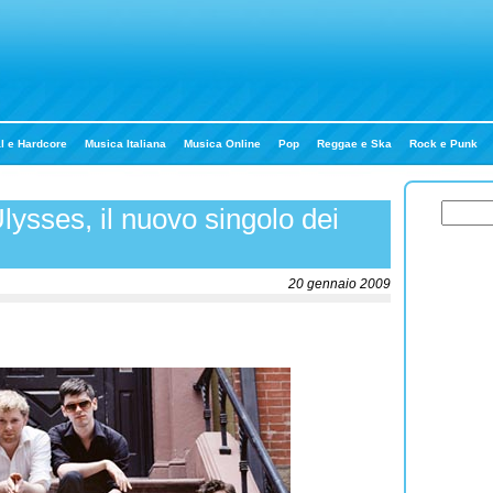
l e Hardcore
Musica Italiana
Musica Online
Pop
Reggae e Ska
Rock e Punk
lysses, il nuovo singolo dei
20 gennaio 2009