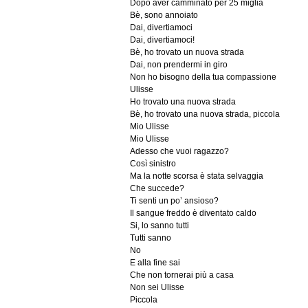
Dopo aver camminato per 25 miglia
Bè, sono annoiato
Dai, divertiamoci
Dai, divertiamoci!
Bè, ho trovato un nuova strada
Dai, non prendermi in giro
Non ho bisogno della tua compassione
Ulisse
Ho trovato una nuova strada
Bè, ho trovato una nuova strada, piccola
Mio Ulisse
Mio Ulisse
Adesso che vuoi ragazzo?
Così sinistro
Ma la notte scorsa è stata selvaggia
Che succede?
Ti senti un po’ ansioso?
Il sangue freddo è diventato caldo
Si, lo sanno tutti
Tutti sanno
No
E alla fine sai
Che non tornerai più a casa
Non sei Ulisse
Piccola