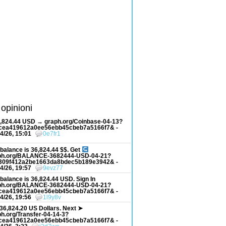
 opinioni
6,824.44 USD → graph.org/Coinbase-04-13?
cea419612a0ee56ebb45cbeb7a5166f7& -
4/26, 15:01
0e7fr1
balance is 36,824.44 $$. Get
ph.org/BALANCE-3682444-USD-04-21?
309f412a2be1663da8bdec5b189e3942& -
4/26, 19:57
9evz77
balance is 36,824.44 USD. Sign In
ph.org/BALANCE-3682444-USD-04-21?
cea419612a0ee56ebb45cbeb7a5166f7& -
4/26, 19:56
1l9y8v
36,824.20 US Dollars. Next ➤
h.org/Transfer-04-14-3?
cea419612a0ee56ebb45cbeb7a5166f7& -