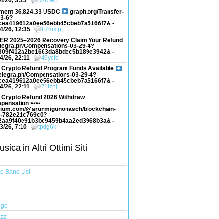
4/26, 3:23
j2d7wp
ment 36,824.33 USDC
graph.org/Transfer-
13-6?
cea419612a0ee56ebb45cbeb7a5166f7& -
4/26, 12:35
b7mxtp
ER 2025–2026 Recovery Claim Your Refund
elegra.ph/Compensations-03-29-4?
309f412a2be1663da8bdec5b189e3942& -
4/26, 22:11
49ycfe
 Crypto Refund Program Funds Available
elegra.ph/Compensations-03-29-4?
cea419612a0ee56ebb45cbeb7a5166f7& -
4/26, 22:11
71tzpj
 Crypto Refund 2026 Withdraw
pensation ➸➸
ium.com/@arunmigunonasch/blockchain-
-782e21c769c0?
2aa9f40e91b3bc9459b4aa2ed3968b3a& -
3/26, 7:10
tpdg6k
ica in Altri Ottimi Siti
e Band List
ego
zzi