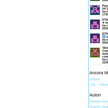
20/0
Pay
04-
hs=
17/0
ETH
➤ t
hs=
05/0
ETH
t
hs=
05/0
TRX
Com
med
com
hs=
22/0
Ancora Mus
Kalporz
UBL – Ultimat
Autori
Roberto Son
Roberto Vana