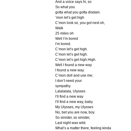
And a voice says hi, so
So what you
gotta what you gotta disdain.
’mon let’s get high
C’mon look so, you got next oh,
Walk
25 miles oh
Well I’m bored
I’m bored.
C’mon let’s get high.
C’mon let’s get high.
C’mon let’s get high.High.
Well I found a new way
I found a new way.
C’mon doll and use me;
I don’t need your
sympathy.
Lalalalala, Ulysses
I’ll find a new way
I’ll find a new way, baby.
My Ulysses, my Ulysses
No, bet you are now, boy.
So sinister, so sinister,
Last night was wild.
What’s a matter there, feeling kinda