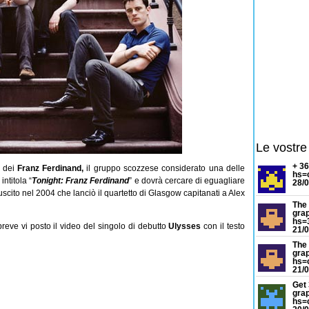
Le vostre
+ 3
m dei
Franz Ferdinand,
il gruppo scozzese considerato una delle
hs=
ntitola “
Tonight: Franz Ferdinand
” e dovrà cercare di eguagliare
28/0
 uscito nel 2004 che lanciò il quartetto di Glasgow capitanati a Alex
The 
gra
hs=
breve vi posto il video del singolo di debutto
Ulysses
con il testo
21/0
The 
gra
hs=
21/0
Get 
grap
hs=