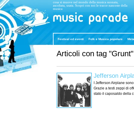
cosa si muove nel mondo della musica suonata,
ascoltata, usata. Scopri con noi le tracce nascoste della
musica
Music Parade
Festival ed eventi
Folk e Musica popolare
Meta
Articoli con tag "Grunt"
Jefferson Airpl
I Jefferson Airplane sono
Grazie a testi zeppi di of
stato il caposaldo della 