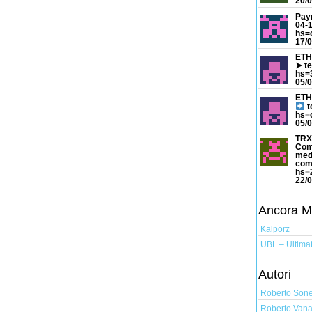
20/0
Pay
04-
hs=
17/0
ETH
➤ t
hs=
05/0
ETH
t
hs=
05/0
TRX
Com
med
com
hs=
22/0
Ancora Mus
Kalporz
UBL – Ultimat
Autori
Roberto Son
Roberto Vana