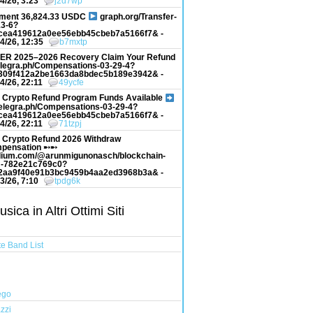
4/26, 3:23
j2d7wp
ment 36,824.33 USDC
graph.org/Transfer-
13-6?
cea419612a0ee56ebb45cbeb7a5166f7& -
4/26, 12:35
b7mxtp
ER 2025–2026 Recovery Claim Your Refund
elegra.ph/Compensations-03-29-4?
309f412a2be1663da8bdec5b189e3942& -
4/26, 22:11
49ycfe
 Crypto Refund Program Funds Available
elegra.ph/Compensations-03-29-4?
cea419612a0ee56ebb45cbeb7a5166f7& -
4/26, 22:11
71tzpj
 Crypto Refund 2026 Withdraw
pensation ➸➸
ium.com/@arunmigunonasch/blockchain-
-782e21c769c0?
2aa9f40e91b3bc9459b4aa2ed3968b3a& -
3/26, 7:10
tpdg6k
ica in Altri Ottimi Siti
e Band List
ego
zzi