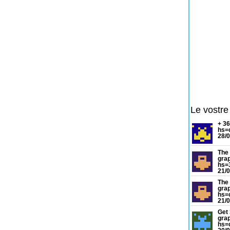
Le vostre
+ 3
hs=
28/0
The 
gra
hs=
21/0
The 
gra
hs=
21/0
Get 
grap
hs=