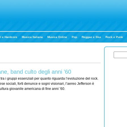
l e Hardcore
Musica Italiana
Musica Online
Pop
Reggae e Ska
Rock e Punk
ane, band culto degli anni ’60
 tra i gruppi essenziali per quanto riguarda l’evoluzione del rock.
fese sociali, forti denunce e sogni visionari, l’aereo Jefferson è
cultura giovanile americana di fine anni ’60.