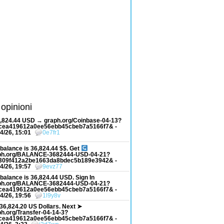
 opinioni
6,824.44 USD → graph.org/Coinbase-04-13?
cea419612a0ee56ebb45cbeb7a5166f7& -
4/26, 15:01
0e7fr1
balance is 36,824.44 $$. Get
ph.org/BALANCE-3682444-USD-04-21?
309f412a2be1663da8bdec5b189e3942& -
4/26, 19:57
9evz77
balance is 36,824.44 USD. Sign In
ph.org/BALANCE-3682444-USD-04-21?
cea419612a0ee56ebb45cbeb7a5166f7& -
4/26, 19:56
1l9y8v
36,824.20 US Dollars. Next ➤
h.org/Transfer-04-14-3?
cea419612a0ee56ebb45cbeb7a5166f7& -