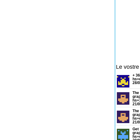
Le vostre
+ 3
hs=
28/0
The 
gra
hs=
21/0
The 
gra
hs=
21/0
Get 
grap
hs=