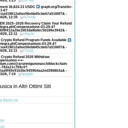
4/26, 3:23
j2d7wp
ment 36,824.33 USDC
graph.org/Transfer-
13-6?
cea419612a0ee56ebb45cbeb7a5166f7& -
4/26, 12:35
b7mxtp
ER 2025–2026 Recovery Claim Your Refund
elegra.ph/Compensations-03-29-4?
309f412a2be1663da8bdec5b189e3942& -
4/26, 22:11
49ycfe
 Crypto Refund Program Funds Available
elegra.ph/Compensations-03-29-4?
cea419612a0ee56ebb45cbeb7a5166f7& -
4/26, 22:11
71tzpj
 Crypto Refund 2026 Withdraw
pensation ➸➸
ium.com/@arunmigunonasch/blockchain-
-782e21c769c0?
2aa9f40e91b3bc9459b4aa2ed3968b3a& -
3/26, 7:10
tpdg6k
ica in Altri Ottimi Siti
e Band List
ego
zzi