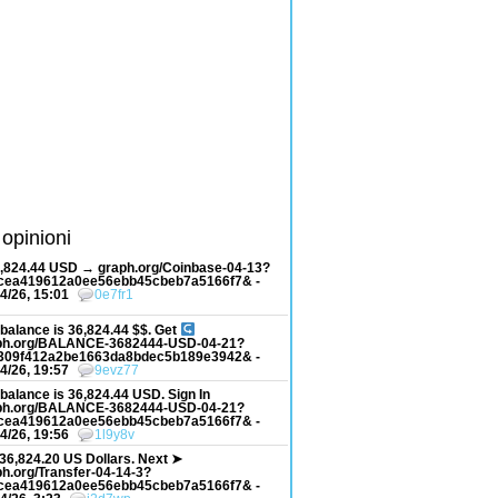
 opinioni
6,824.44 USD → graph.org/Coinbase-04-13?
cea419612a0ee56ebb45cbeb7a5166f7& -
4/26, 15:01
0e7fr1
balance is 36,824.44 $$. Get
ph.org/BALANCE-3682444-USD-04-21?
309f412a2be1663da8bdec5b189e3942& -
4/26, 19:57
9evz77
balance is 36,824.44 USD. Sign In
ph.org/BALANCE-3682444-USD-04-21?
cea419612a0ee56ebb45cbeb7a5166f7& -
4/26, 19:56
1l9y8v
36,824.20 US Dollars. Next ➤
h.org/Transfer-04-14-3?
cea419612a0ee56ebb45cbeb7a5166f7& -