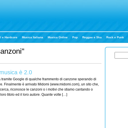
l e Hardcore
Musica Italiana
Musica Online
Pop
Reggae e Ska
Rock e Punk
canzoni"
musica è 2.0
erca tramite Google di qualche frammento di canzone sperando di
utore. Finalmente è arrivato Midomi (www.midomi.com), un sito che,
icerca, riconosce le canzoni o i motivi che stiamo cantando o
l loro titolo ed il loro autore. Quante volte […]