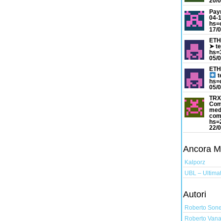
20/0
Pay
04-
hs=
17/0
ETH
➤ t
hs=
05/0
ETH
t
hs=
05/0
TRX
Com
med
com
hs=
22/0
Ancora Mus
Kalporz
UBL – Ultimat
Autori
Roberto Son
Roberto Vana