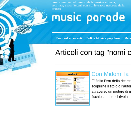
cosa si muove nel mondo della musica suonata,
ascoltata, usata. Scopri con noi le tracce nascoste della
musica
Music Parade
Festival ed eventi
Folk e Musica popolare
Meta
Articoli con tag "nomi 
Con Midomi la 
E’ finita l’era della ric
scoprirne il titolo o l’a
attraverso un motore di r
fischiettando e ci rivela i