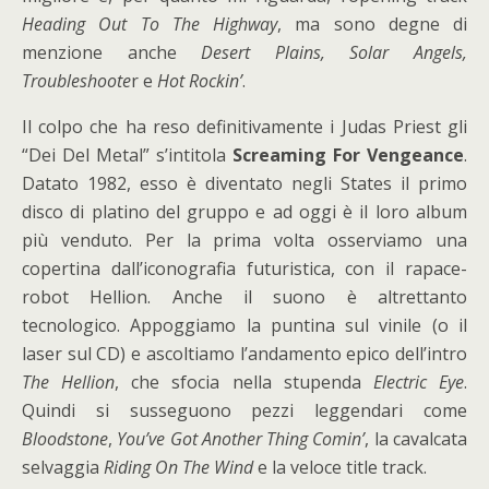
Heading Out To The Highway
, ma sono degne di
menzione anche
Desert Plains, Solar Angels,
Troubleshoote
r e
Hot Rockin’
.
Il colpo che ha reso definitivamente i Judas Priest gli
“Dei Del Metal” s’intitola
Screaming For Vengeance
.
Datato 1982, esso è diventato negli States il primo
disco di platino del gruppo e ad oggi è il loro album
più venduto. Per la prima volta osserviamo una
copertina dall’iconografia futuristica, con il rapace-
robot Hellion. Anche il suono è altrettanto
tecnologico. Appoggiamo la puntina sul vinile (o il
laser sul CD) e ascoltiamo l’andamento epico dell’intro
The Hellion
, che sfocia nella stupenda
Electric Eye
.
Quindi si susseguono pezzi leggendari come
Bloodstone
,
You’ve Got Another Thing Comin’
, la cavalcata
selvaggia
Riding On The Wind
e la veloce title track.