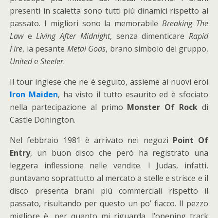
presenti in scaletta sono tutti più dinamici rispetto al
passato. I migliori sono la memorabile
Breaking The
Law
e
Living After Midnight
, senza dimenticare
Rapid
Fire
, la pesante
Metal Gods
, brano simbolo del gruppo,
United
e
Steeler
.
Il tour inglese che ne è seguito, assieme ai nuovi eroi
Iron Maiden
, ha visto il tutto esaurito ed è sfociato
nella partecipazione al primo
Monster Of Rock
di
Castle Donington.
Nel febbraio 1981 è arrivato nei negozi
Point Of
Entry
, un buon disco che però ha registrato una
leggera inflessione nelle vendite. I Judas, infatti,
puntavano soprattutto al mercato a stelle e strisce e il
disco presenta brani più commerciali rispetto il
passato, risultando per questo un po’ fiacco. Il pezzo
migliore è, per quanto mi riguarda, l’opening track