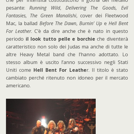
che per intensità costituiscono il gotha del metallo
pesante:
Running Wild
,
Delivering The Goods, Evil
Fantasies, The Green Manalishi
, cover dei Fleetwood
Mac, la ballad
Before The Dawn
,
Burnin’ Up
e
Hell Bent
For Leather
. C’è da dire anche che è nato in questo
periodo
il look tutto pelle e borchie
che diventerà
caratteristico non solo dei Judas ma anche di tutte le
altre Heavy Metal band che l’hanno adottato. Lo
stesso album è uscito l’anno successivo negli Stati
Uniti come
Hell Bent For Leathe
r. Il titolo è stato
cambiato perché ritenuto non idoneo per il mercato
americano.