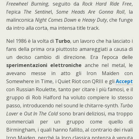
Freewheel Burning
, seguito da
Rock Hard Ride Free
,
l’epica
The Sentine
l,
Some Heads Are Gonna Roll
, la
malinconica
Night Comes Down
e
Heavy Duty
, che funge
da intro alla corta, ma intensa title track.
Nel 1986 è la volta di
Turbo
, un lavoro che ha lasciato i
fans della prima ora piuttosto amareggiati a causa di
un deciso cambio di direzione. Era l’epoca delle
sperimentazioni elettroniche
anche nel metal, le
avevano messe in atto gli Iron Maiden con
Somewhere in Time, i Quiet Riot con QRIII e gli
Accept
con Russian Roulette, tanto per citare i più famosi, e il
gruppo di Rob Halford ha voluto compiere lo stesso
passo, introducendo nel sound le chitarre-synth.
Turbo
Lover
e
Out In The Cold
sono brani deliziosi, ma troppo
commerciali per un gruppo come quello di
Birmingham, i quali hanno fallito, al contrario dei rivali
Iron Maiden, perché la loro classica potenza è venuta