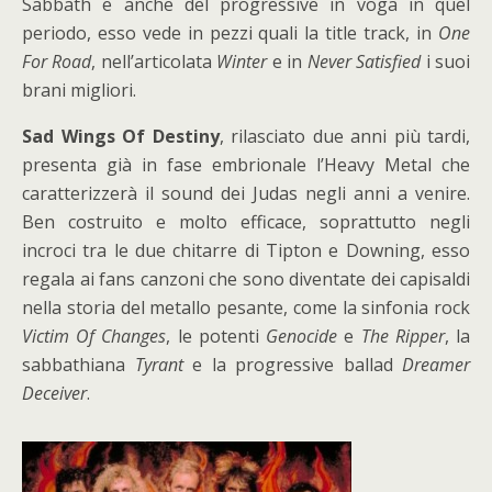
Sabbath e anche del progressive in voga in quel
periodo, esso vede in pezzi quali la title track, in
One
For Road
, nell’articolata
Winter
e in
Never Satisfied
i suoi
brani migliori.
Sad Wings Of Destiny
, rilasciato due anni più tardi,
presenta già in fase embrionale l’Heavy Metal che
caratterizzerà il sound dei Judas negli anni a venire.
Ben costruito e molto efficace, soprattutto negli
incroci tra le due chitarre di Tipton e Downing, esso
regala ai fans canzoni che sono diventate dei capisaldi
nella storia del metallo pesante, come la sinfonia rock
Victim Of Changes
, le potenti
Genocide
e
The Ripper
, la
sabbathiana
Tyrant
e la progressive ballad
Dreamer
Deceiver
.