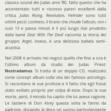
classico sound dei Judas anni ’80, fatto questo che ha
accontentato tutti e riscosso pareri eccellenti dalla
critica.
Judas Rising, Revolution, Hellrider
sono tutti
ottimi pezzi.
Lochness
, il brano che chiude l’album, con i
suoi 13 e passa minuti è il più lungo mai prodotto
dalla band.
Deal With The Devil
racconta la storia del
gruppo;
Angel
, invece, è una deliziosa ballata semi-
acustica.
Nel 2008 è arrivato nei negozi quello che fino a ora è
l’ultimo album da studio dei Judas Priest:
Nostradamus
. Si tratta di un doppio CD, realizzato
come concept album sulla vita del famoso astrologo.
Si raccontano le sue profezie e il fatto che egli fosse
stato esiliato proprio per colpa di esse. Dopo la sua
morte, però, il mondo ha capito che lui aveva ragione.
Le tastiere di Don Airey questa volta la fanno da
padrone, donando al disco un suono particolarmente