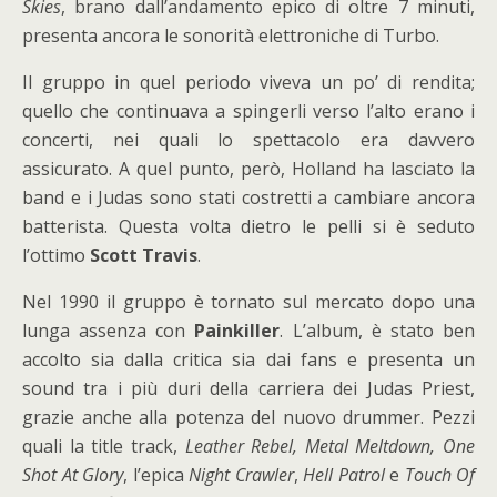
Skies
, brano dall’andamento epico di oltre 7 minuti,
presenta ancora le sonorità elettroniche di Turbo.
Il gruppo in quel periodo viveva un po’ di rendita;
quello che continuava a spingerli verso l’alto erano i
concerti, nei quali lo spettacolo era davvero
assicurato. A quel punto, però, Holland ha lasciato la
band e i Judas sono stati costretti a cambiare ancora
batterista. Questa volta dietro le pelli si è seduto
l’ottimo
Scott Travis
.
Nel 1990 il gruppo è tornato sul mercato dopo una
lunga assenza con
Painkiller
. L’album, è stato ben
accolto sia dalla critica sia dai fans e presenta un
sound tra i più duri della carriera dei Judas Priest,
grazie anche alla potenza del nuovo drummer. Pezzi
quali la title track,
Leather Rebel, Metal Meltdown, One
Shot At Glory
, l’epica
Night Crawler
,
Hell Patrol
e
Touch Of