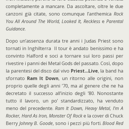
completamente a mancare. Da ascoltare, oltre le due
canzoni già citate, sono comunque l’anthemica
Rock
You All Around The World, Looked It, Reckless
e
Parental
Guidance
.
Dopo un’assenza durata tre anni i Judas Priest sono
tornati in Inghilterra Il tour è andato benissimo e ha
convinto Halford e soci a tornare sui loro passi per
rivestire i panni dei Metal Gods del passato. Così, dopo
la parentesi del disco dal vivo
Priest…Live
, la band ha
sfornato
Ram It Down
, un ritorno alle origini, non
proprio quelle degli anni ’70, ma al genere che ne ha
decretato il successo all’inizio degli ’80. Nonostante
tutto il lavoro, un po’ standardizzato, ha venduto
meno del precedente.
Ram It Down, Heavy Metal, I’m A
Rocker, Hard As Iron, Monster Of Rock
e la cover di Chuck
Berry
Johnny B. Goode
, sono i pezzi più forti.
Blood Red