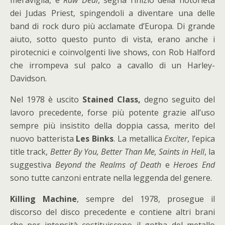
meraviglia, e
Raw Deal
, segna l’inizio della notorietà
dei Judas Priest, spingendoli a diventare una delle
band di rock duro più acclamate d’Europa. Di grande
aiuto, sotto questo punto di vista, erano anche i
pirotecnici e coinvolgenti live shows, con Rob Halford
che irrompeva sul palco a cavallo di un Harley-
Davidson.
Nel 1978 è uscito
Stained Class,
degno seguito del
lavoro precedente, forse più potente grazie all’uso
sempre più insistito della doppia cassa, merito del
nuovo batterista
Les Binks
. La metallica
Exciter
, l’epica
title track,
Better By You, Better Than Me, Saints in Hell
, la
suggestiva
Beyond the Realms of Death
e
Heroes End
sono tutte canzoni entrate nella leggenda del genere.
Killing Machine
, sempre del 1978, prosegue il
discorso del disco precedente e contiene altri brani