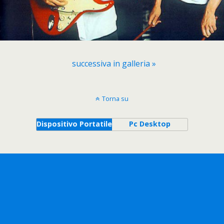
successiva in galleria »
Torna su
Dispositivo Portatile
Pc Desktop