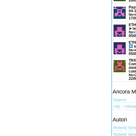
20/0
Pay
04-
hs=
17/0
ETH
➤ t
hs=
05/0
ETH
t
hs=
05/0
TRX
Com
med
com
hs=
22/0
Ancora Mus
Kalporz
UBL – Ultimat
Autori
Roberto Son
Roberto Vana