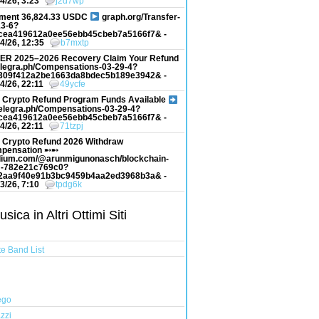
4/26, 3:23
j2d7wp
ment 36,824.33 USDC
graph.org/Transfer-
13-6?
cea419612a0ee56ebb45cbeb7a5166f7& -
4/26, 12:35
b7mxtp
ER 2025–2026 Recovery Claim Your Refund
elegra.ph/Compensations-03-29-4?
309f412a2be1663da8bdec5b189e3942& -
4/26, 22:11
49ycfe
 Crypto Refund Program Funds Available
elegra.ph/Compensations-03-29-4?
cea419612a0ee56ebb45cbeb7a5166f7& -
4/26, 22:11
71tzpj
 Crypto Refund 2026 Withdraw
pensation ➸➸
ium.com/@arunmigunonasch/blockchain-
-782e21c769c0?
2aa9f40e91b3bc9459b4aa2ed3968b3a& -
3/26, 7:10
tpdg6k
ica in Altri Ottimi Siti
e Band List
ego
zzi