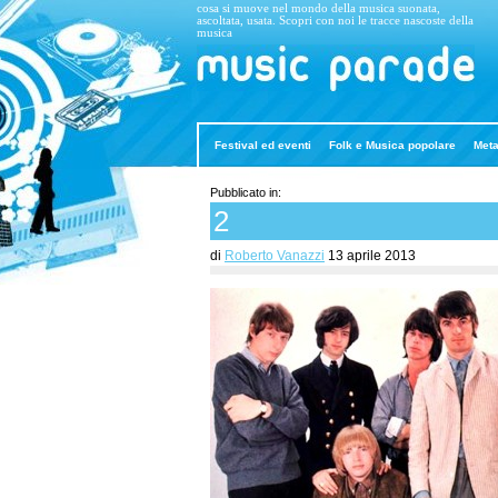
cosa si muove nel mondo della musica suonata,
ascoltata, usata. Scopri con noi le tracce nascoste della
musica
Music Parade
Festival ed eventi
Folk e Musica popolare
Meta
Pubblicato in:
2
di
Roberto Vanazzi
13 aprile 2013