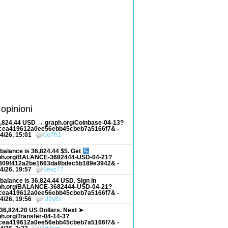
 opinioni
6,824.44 USD → graph.org/Coinbase-04-13?
cea419612a0ee56ebb45cbeb7a5166f7& -
4/26, 15:01
0e7fr1
balance is 36,824.44 $$. Get
ph.org/BALANCE-3682444-USD-04-21?
309f412a2be1663da8bdec5b189e3942& -
4/26, 19:57
9evz77
balance is 36,824.44 USD. Sign In
ph.org/BALANCE-3682444-USD-04-21?
cea419612a0ee56ebb45cbeb7a5166f7& -
4/26, 19:56
1l9y8v
36,824.20 US Dollars. Next ➤
h.org/Transfer-04-14-3?
cea419612a0ee56ebb45cbeb7a5166f7& -