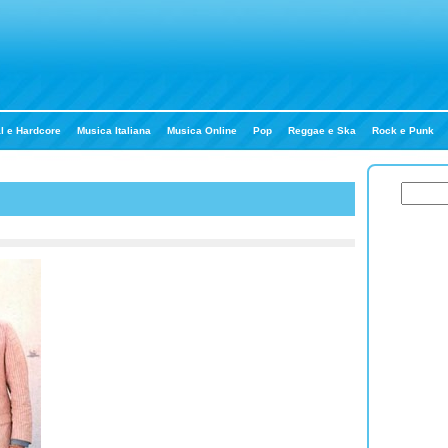
l e Hardcore
Musica Italiana
Musica Online
Pop
Reggae e Ska
Rock e Punk