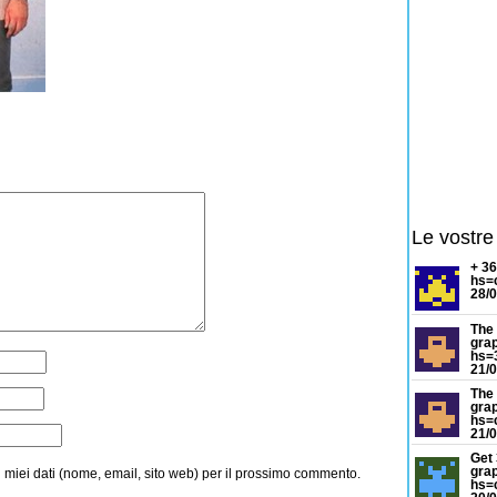
Le vostre
+ 3
hs=
28/0
The 
gra
hs=
21/0
The 
gra
hs=
21/0
Get 
grap
i miei dati (nome, email, sito web) per il prossimo commento.
hs=